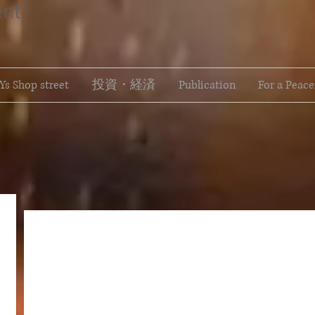
ent
s Shop street
投資・経済
Publication
For a Peace