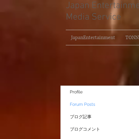
Japan Entertainm
Media Service
JapanEntertainment
TONNY
Profile
Forum Posts
ブログ記事
ブログコメント