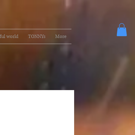
ful world
TONNYs
More