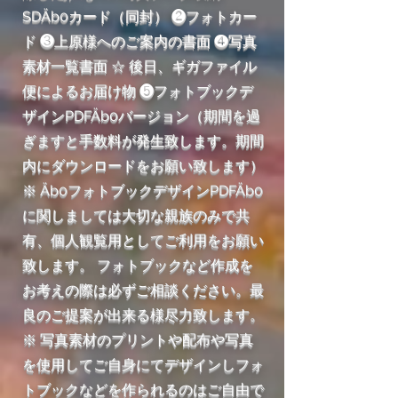
SDÄb0カード（同封） ❷フォトカー
ド ❸上原様へのご案内の書面 ❹写真
素材一覧書面 ☆ 後日、ギガファイル
便によるお届け物 ❺フォトブックデ
ザインPDFÄb0バージョン（期間を過
ぎますと手数料が発生致します。期間
内にダウンロードをお願い致します）
※ Äb0フォトブックデザインPDFÄb0
に関しましては大切な親族のみで共
有、個人観覧用としてご利用をお願い
致します。 フォトブックなど作成を
お考えの際は必ずご相談ください。最
良のご提案が出来る様尽力致します。
※ 写真素材のプリントや配布や写真
を使用してご自身にてデザインしフォ
トブックなどを作られるのはご自由で