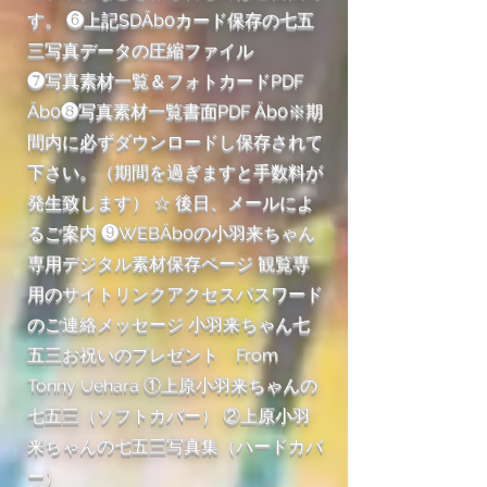
す。 ❻上記SDÄb0カード保存の七五
三写真データの圧縮ファイル
❼写真素材一覧＆フォトカードPDF
Äb0❽写真素材一覧書面PDF Äb0※期
間内に必ずダウンロードし保存されて
下さい。（期間を過ぎますと手数料が
発生致します） ☆ 後日、メールによ
るご案内 ❾WEBÄb0の小羽来ちゃん
専用デジタル素材保存ページ 観覧専
用のサイトリンクアクセスパスワード
のご連絡メッセージ 小羽来ちゃん七
五三お祝いのプレゼント From
Tonny Uehara ①上原小羽来ちゃんの
七五三（ソフトカバー） ②上原小羽
来ちゃんの七五三写真集（ハードカバ
ー）