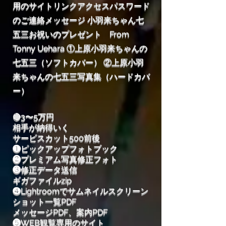
用のサイトリンクアクセスパスワード
のご連絡メッセージ 小羽来ちゃん七
五三お祝いのプレゼント From
Tonny Uehara ①上原小羽来ちゃんの
七五三（ソフトカバー） ②上原小羽
来ちゃんの七五三写真集（ハードカバ
ー）
🔴3〜5万円
相手が納得いく
サービスカット500前後
❶ピックアップフォトブック
❷プレミアム写真修正フォト
❸修正データ送信
ギガファイルzip
❹Lightroomでサムネイルスクリーン
ショット一覧PDF
メッセージPDF、案内PDF
❺WEB観覧専用のサイト