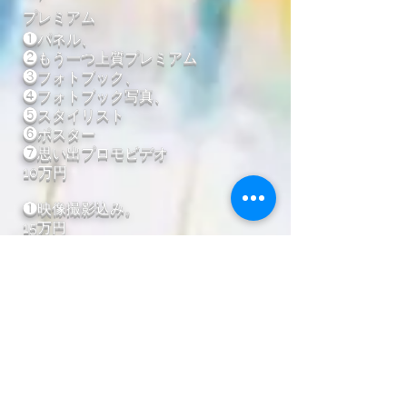
プレミアム
❶パネル、
❷もう一つ上質プレミアム
❸フォトブック、
❹フォトブック写真、
❺スタイリスト
❻ポスター
❼思い出プロモビデオ
10万円
❶映像撮影込み。
15万円
🟥フリーギャラリー、
🟥グッズ