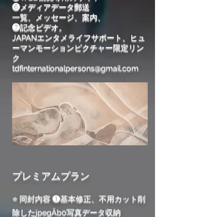
❻メディアデータ郵送
一覧、メッセージ、案内、
❼記念ビデオ。
JAPANエンタメライフサポート、ヒュ
ーマンモーションピクチャー限定リン
ク
tdfinternationalpersons@gmail.com
プレミアムプラン
⭐ 同封内容 ❶基本修正、不用カット削
除したjpegÄb0写真データ収納