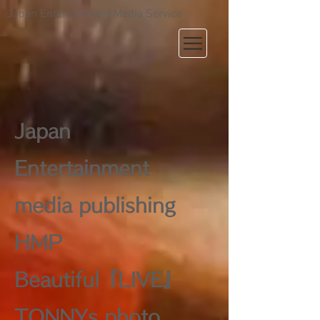
Japan Entertainment Media Service
Japan
Entertainment
media publishing
HMP
Beautiful『LIVE』
TONNYs photo