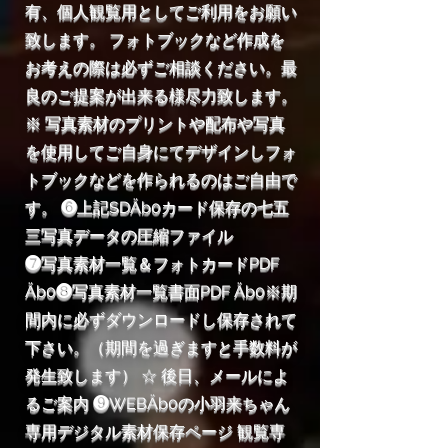
有、個人観覧用としてご利用をお願い
致します。 フォトブックなど作成を
お考えの際は必ずご相談ください。最
良のご提案が出来る様尽力致します。
※ 写真素材のプリントや配布や写真
を使用してご自身にてデザインしフォ
トブックなどを作られるのはご自由で
す。 ❻上記SDÄb0カード保存の七五
三写真データの圧縮ファイル
❼写真素材一覧＆フォトカードPDF
Äb0❽写真素材一覧書面PDF Äb0※期
間内に必ずダウンロードし保存されて
下さい。（期間を過ぎますと手数料が
発生致します） ☆ 後日、メールによ
るご案内 ❾WEBÄb0の小羽来ちゃん
専用デジタル素材保存ページ 観覧専