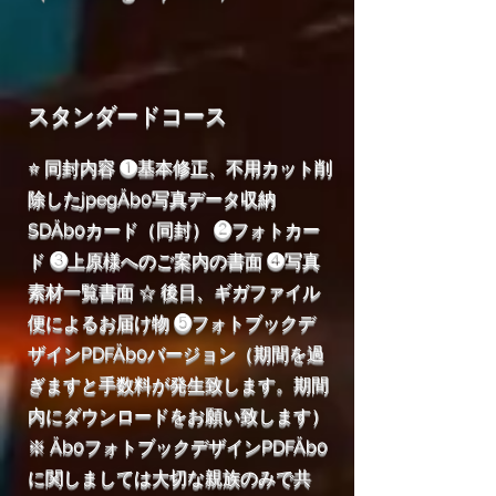
スタンダードコース
⭐ 同封内容 ❶基本修正、不用カット削
除したjpegÄb0写真データ収納
SDÄb0カード（同封） ❷フォトカー
ド ❸上原様へのご案内の書面 ❹写真
素材一覧書面 ☆ 後日、ギガファイル
便によるお届け物 ❺フォトブックデ
ザインPDFÄb0バージョン（期間を過
ぎますと手数料が発生致します。期間
内にダウンロードをお願い致します）
※ Äb0フォトブックデザインPDFÄb0
に関しましては大切な親族のみで共