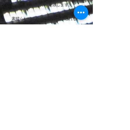
出来る事に向けて精進致します。
素晴らしい人生をそれぞれが送れる
事、
ビューティフルライフ、、、人生に潤
いを、そして変化を、、、心踊る様な
日々をそれぞれがそれぞれの望む道で
切り開かれる事を、、、
心から願います。
この作品、そして小さな私のこの作品
を発表するにあたりこのご挨拶にお目
を通して頂き心から感謝と敬意を表し
ます。
『有難うございます、、、。
心の源から感謝 』
Tonny Uehhara