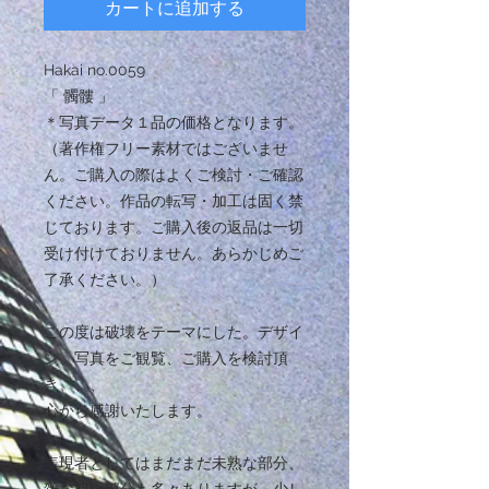
カートに追加する
Hakai no.0059
「 髑髏 」
＊写真データ１品の価格となります。
（著作権フリー素材ではございませ
ん。ご購入の際はよくご検討・ご確認
ください。作品の転写・加工は固く禁
じております。ご購入後の返品は一切
受け付けておりません。あらかじめご
了承ください。）
この度は破壊をテーマにした。デザイ
ン、写真をご観覧、ご購入を検討頂
き、、、
心から感謝いたします。
表現者としてはまだまだ未熟な部分、