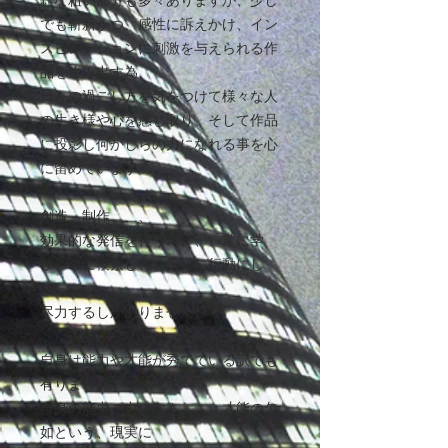
雑な粗い部分も多々ありますが、少し
でも斬新かつ、感性に訴えかけ、イン
スピレーションに刺激を与えられる作
品を生み出す為、
日々の過ごし方を気をつけて様々な人
の生き様や心を感じ取り、そして作品
に投影し何かしらの力になれる事を心
に留めています。
創造、制作、、、
効果的な発信を行う為、、、常に学
び、常に模索し、、、常に行動にし
て、、、
尽力するしかありません。
自身は能力や才能が秀でている訳でも
有りません。
自身の能力、力のなさ、、、才能の欠
如という、現実に