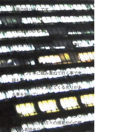
打ちひしがれながら
葛藤の繰り返しです。
しかし、人間の持っている
可能性は尽きる事は有りません。自身
の感覚、感性、想像力を持って脳や肉
体を操り、使いこなして形にする事に
注意を向けて準備を行い動くしか有り
ません。
一つ一つ丁寧に積み重ねて行く事で奇
跡も育まれ、、、
尽力した先に必ず見えてくる光りがあ
る事を知っています。
これからも、表現を追求しながら少し
でもご観覧頂ける方々の感覚や心の糧
になる表現作品の制作や発表、発信が