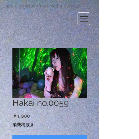
Japan Entertainment Media Service
Hakai no.0059
価
￥1,000
格
消費税抜き