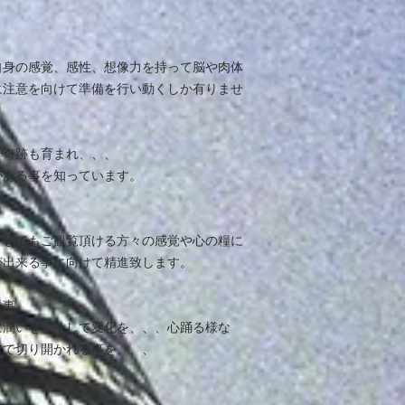
自身の感覚、感性、想像力を持って脳や肉体
に注意を向けて準備を行い動くしか有りませ
で奇跡も育まれ、、、
がある事を知っています。
少しでもご観覧頂ける方々の感覚や心の糧に
が出来る事に向けて精進致します。
る事、
に潤いを、そして変化を、、、心踊る様な
道で切り開かれる事を、、、