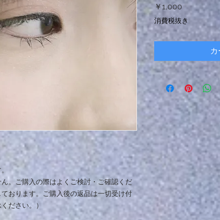
価
￥1,000
格
消費税抜き
カ
す。
せん。ご購入の際はよくご検討・ご確認くだ
じております。ご購入後の返品は一切受け付
承ください。）