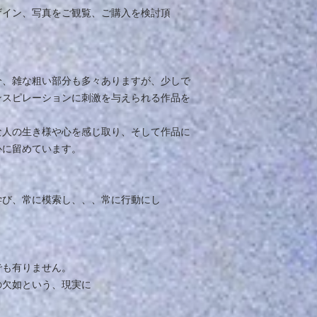
ザイン、写真をご観覧、ご購入を検討頂
分、雑な粗い部分も多々ありますが、少しで
ンスピレーションに刺激を与えられる作品を
な人の生き様や心を感じ取り、そして作品に
心に留めています。
学び、常に模索し、、、常に行動にし
でも有りません。
の欠如という、現実に