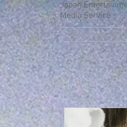
Japan Entertainm
Media Service
JapanEntertainment
TONNY