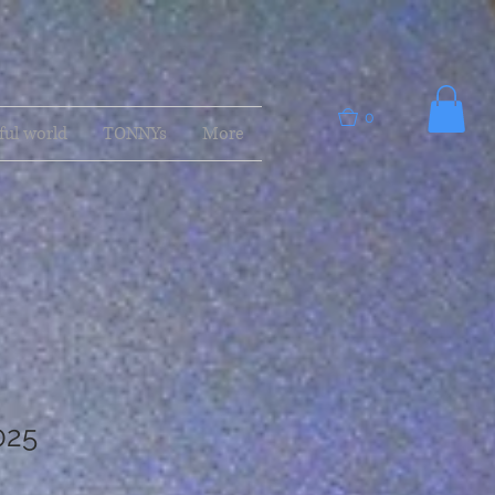
0
ful world
TONNYs
More
025