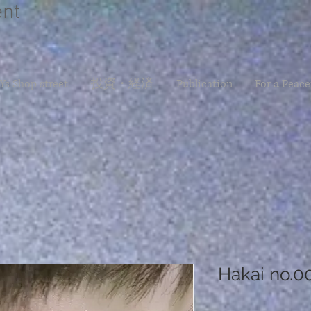
ent
s Shop street
投資・経済
Publication
For a Peace
Hakai no.0