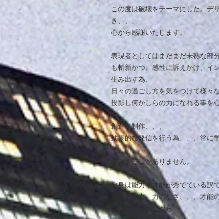
この度は破壊をテーマにした。デ
き、、、
心から感謝いたします。
表現者としてはまだまだ未熟な部
も斬新かつ、感性に訴えかけ、イ
生み出す為、
日々の過ごし方を気をつけて様々
投影し何かしらの力になれる事を
創造、制作、、、
効果的な発信を行う為、、、常に
て、、、
尽力するしかありません。
自身は能力や才能が秀でている訳
自身の能力、力のなさ、、、才能
打ちひしがれながら