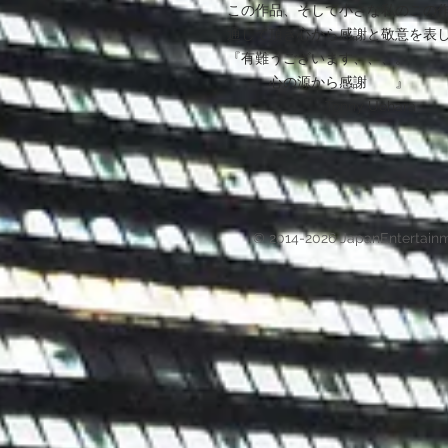
この作品、そして小さな私のこの
通して頂き心から感謝と敬意を表
『有難うございます、、、。
心の源から感謝 』
Tonny Uehara
© 2014-2026 JapanEntertain