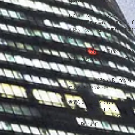
葛藤の繰り返しです。
しかし、人間の持っている
可能性は尽きる事は有りません。
を操り、使いこなして形にする事
ん。
一つ一つ丁寧に積み重ねて行く事
尽力した先に必ず見えてくる光り
これからも、表現を追求しながら
なる表現作品の制作や発表、発信
素晴らしい人生をそれぞれが送れ
ビューティフルライフ、、、人生
日々をそれぞれがそれぞれの望む
心から願います。