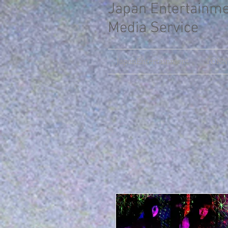
Japan Entertainm
Media Service
JapanEntertainment
TONNY