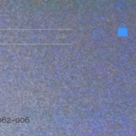
0
ful world
TONNYs
More
0062−006