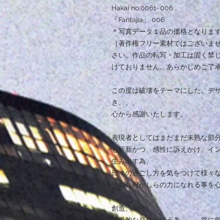
Hakai no.0061−006
「Fantajia」 006
＊写真データ１品の価格となりま
（著作権フリー素材ではございま
さい。作品の転写・加工は固く禁
けておりません。あらかじめご了
この度は破壊をテーマにした。デ
き、、、
心から感謝いたします。
表現者としてはまだまだ未熟な部
も斬新かつ、感性に訴えかけ、イ
生み出す為、
日々の過ごし方を気をつけて様々
投影し何かしらの力になれる事を
創造、制作、、、