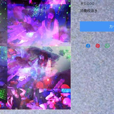
価
￥1,000
格
消費税抜き
カ