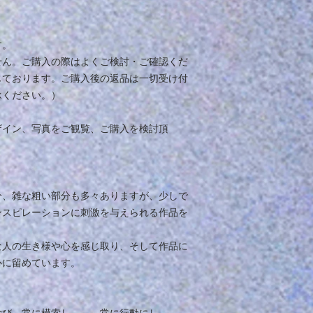
す。
せん。ご購入の際はよくご検討・ご確認くだ
じております。ご購入後の返品は一切受け付
承ください。）
ザイン、写真をご観覧、ご購入を検討頂
分、雑な粗い部分も多々ありますが、少しで
ンスピレーションに刺激を与えられる作品を
な人の生き様や心を感じ取り、そして作品に
心に留めています。