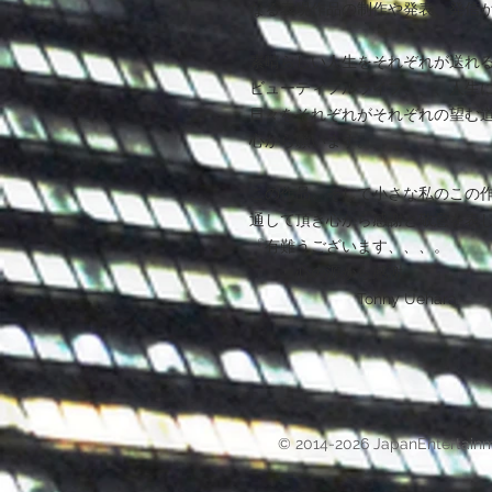
なる表現作品の制作や発表、発信
素晴らしい人生をそれぞれが送れ
ビューティフルライフ、、、人生
日々をそれぞれがそれぞれの望む
心から願います。
この作品、そして小さな私のこの
通して頂き心から感謝と敬意を表
『有難うございます、、、。
心の源から感謝 』
Tonny Uehara
© 2014-2026 JapanEntertain