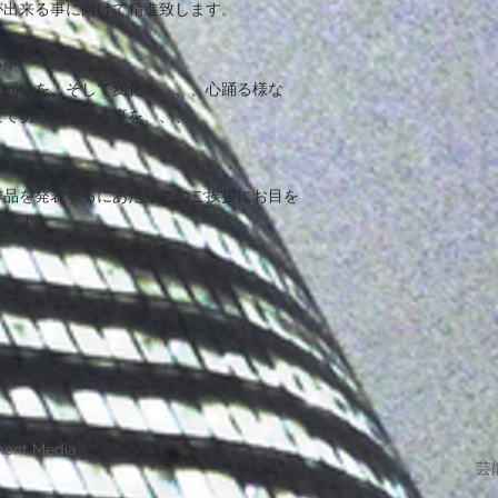
が出来る事に向けて精進致します。
る事、
に潤いを、そして変化を、、、心踊る様な
道で切り開かれる事を、、、
作品を発表するにあたりこのご挨拶にお目を
します。
ment Media
芸能