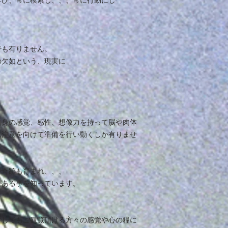
学び、常に模索し、、、常に行動にし
でも有りません。
の欠如という、現実に
自身の感覚、感性、想像力を持って脳や肉体
に注意を向けて準備を行い動くしか有りませ
で奇跡も育まれ、、、
がある事を知っています。
少しでもご観覧頂ける方々の感覚や心の糧に