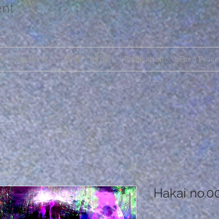
ent
s Shop street
投資・経済
Publication
For a Peace
Hakai no.