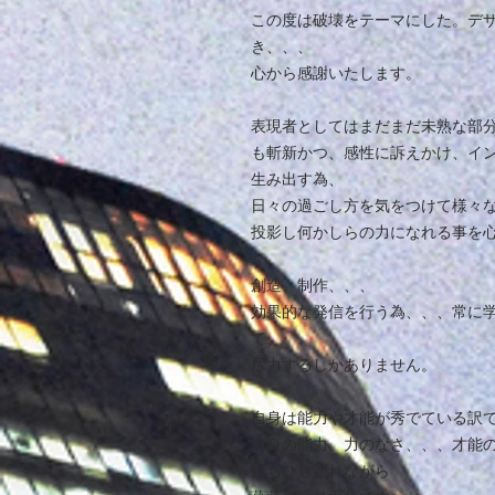
この度は破壊をテーマにした。デ
き、、、
心から感謝いたします。
表現者としてはまだまだ未熟な部
も斬新かつ、感性に訴えかけ、イ
生み出す為、
日々の過ごし方を気をつけて様々
投影し何かしらの力になれる事を
創造、制作、、、
効果的な発信を行う為、、、常に
て、、、
尽力するしかありません。
自身は能力や才能が秀でている訳
自身の能力、力のなさ、、、才能
打ちひしがれながら