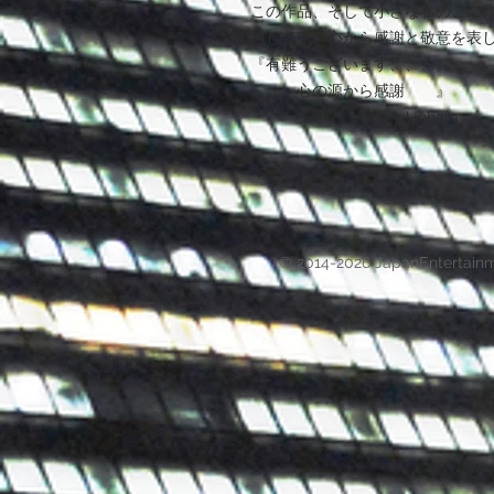
この作品、そして小さな私のこの
通して頂き心から感謝と敬意を表
『有難うございます、、、。
心の源から感謝 』
Tonny Uehara
© 2014-2026 JapanEntertain