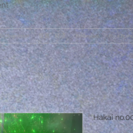
ent
s Shop street
投資・経済
Publication
For a Peace
Hakai no.0