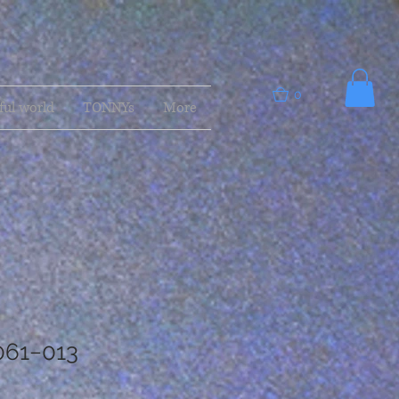
0
ful world
TONNYs
More
061−013