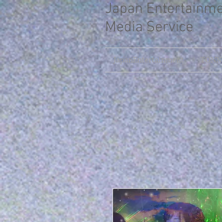
Japan Entertainm
Media Service
JapanEntertainment
TONNY