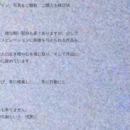
ザイン、写真をご観覧、ご購入を検討頂
分、雑な粗い部分も多々ありますが、少しで
ンスピレーションに刺激を与えられる作品を
な人の生き様や心を感じ取り、そして作品に
心に留めています。
学び、常に模索し、、、常に行動にし
でも有りません。
の欠如という、現実に