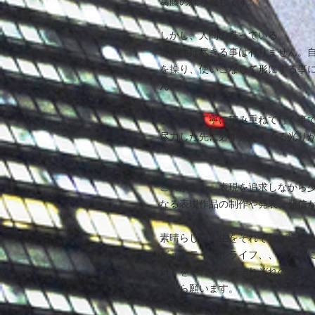
葛藤の繰り返しです。
しかし、人間の持っている
可能性は尽きる事は有りません。
を操り、使いこなして形にする事
ん。
一つ一つ丁寧に積み重ねて行く事
尽力した先に必ず見えてくる光り
これからも、表現を追求しながら
なる表現作品の制作や発表、発信
素晴らしい人生をそれぞれが送れ
ビューティフルライフ、、、人生
日々をそれぞれがそれぞれの望む
心から願います。