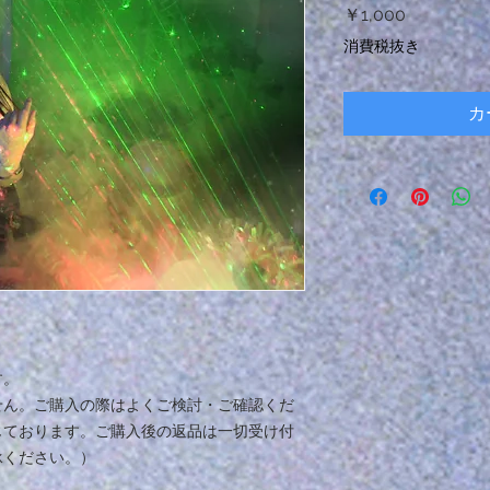
価
￥1,000
格
消費税抜き
カ
す。
せん。ご購入の際はよくご検討・ご確認くだ
じております。ご購入後の返品は一切受け付
承ください。）