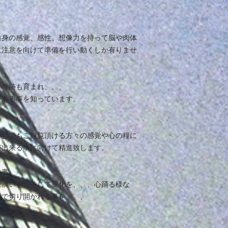
自身の感覚、感性、想像力を持って脳や肉体
に注意を向けて準備を行い動くしか有りませ
で奇跡も育まれ、、、
がある事を知っています。
少しでもご観覧頂ける方々の感覚や心の糧に
が出来る事に向けて精進致します。
る事、
に潤いを、そして変化を、、、心踊る様な
道で切り開かれる事を、、、