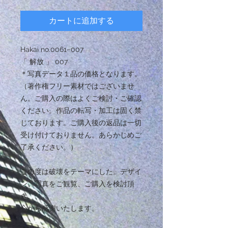
カートに追加する
Hakai no.0061−007
「 解放 」 007
＊写真データ１品の価格となります。
（著作権フリー素材ではございませ
ん。ご購入の際はよくご検討・ご確認
ください。作品の転写・加工は固く禁
じております。ご購入後の返品は一切
受け付けておりません。あらかじめご
了承ください。）
この度は破壊をテーマにした。デザイ
ン、写真をご観覧、ご購入を検討頂
き、、、
心から感謝いたします。