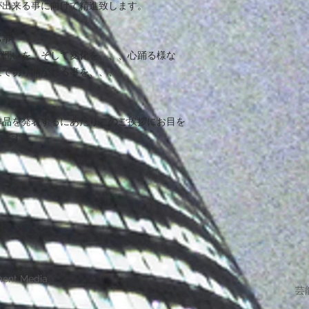
が出来る事に向けて精進致します。
る事、
に潤いを、そして変化を、、、心踊る様な
道で切り開かれる事を、、、
作品を発表するにあたりこのご挨拶にお目を
します。
ment Media
芸能