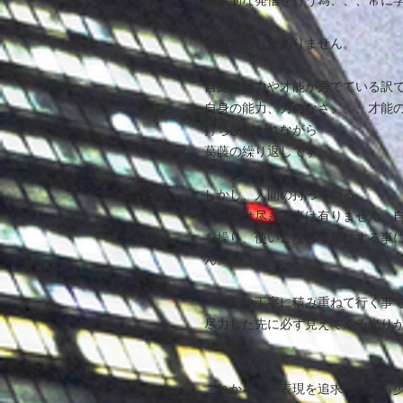
効果的な発信を行う為、、、常に
て、、、
尽力するしかありません。
自身は能力や才能が秀でている訳
自身の能力、力のなさ、、、才能
打ちひしがれながら
葛藤の繰り返しです。
しかし、人間の持っている
可能性は尽きる事は有りません。
を操り、使いこなして形にする事
ん。
一つ一つ丁寧に積み重ねて行く事
尽力した先に必ず見えてくる光り
これからも、表現を追求しながら