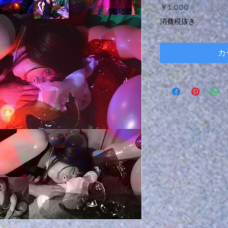
価
￥1,000
格
消費税抜き
カ