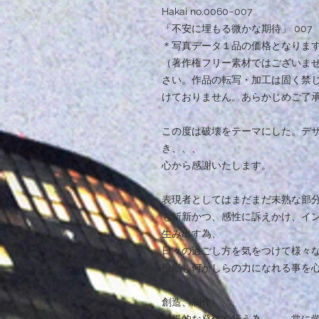
Hakai no.0060−007
「不安に埋もる微かな期待」 007
＊写真データ１品の価格となりま
（著作権フリー素材ではございま
さい。作品の転写・加工は固く禁
けておりません。あらかじめご了
この度は破壊をテーマにした。デ
き、、、
心から感謝いたします。
表現者としてはまだまだ未熟な部
も斬新かつ、感性に訴えかけ、イ
生み出す為、
日々の過ごし方を気をつけて様々
投影し何かしらの力になれる事を
創造、制作、、、