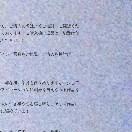
す。
せん。ご購入の際はよくご検討・ご確認くだ
じております。ご購入後の返品は一切受け付
承ください。）
ザイン、写真をご観覧、ご購入を検討頂
分、雑な粗い部分も多々ありますが、少しで
ンスピレーションに刺激を与えられる作品を
な人の生き様や心を感じ取り、そして作品に
心に留めています。