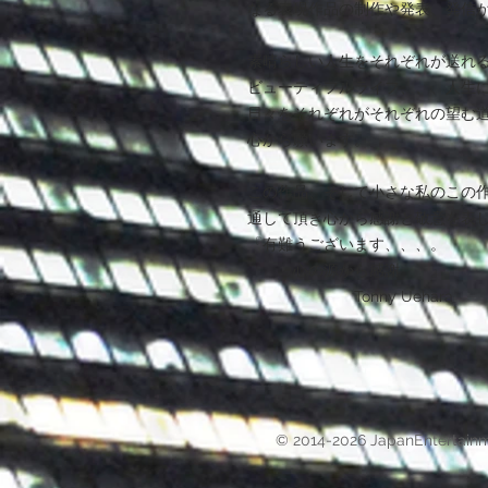
なる表現作品の制作や発表、発信
素晴らしい人生をそれぞれが送れ
ビューティフルライフ、、、人生
日々をそれぞれがそれぞれの望む
心から願います。
この作品、そして小さな私のこの
通して頂き心から感謝と敬意を表
『有難うございます、、、。
心の源から感謝 』
Tonny Uehara
© 2014-2026 JapanEntertain