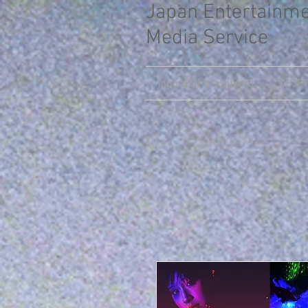
Japan Entertainm
Media Service
JapanEntertainment
TONNY