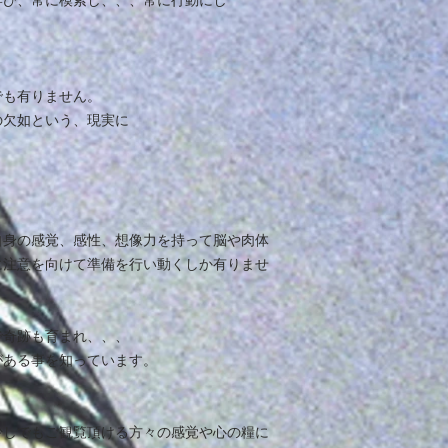
学び、常に模索し、、、常に行動にし
でも有りません。
の欠如という、現実に
自身の感覚、感性、想像力を持って脳や肉体
に注意を向けて準備を行い動くしか有りませ
で奇跡も育まれ、、、
がある事を知っています。
少しでもご観覧頂ける方々の感覚や心の糧に