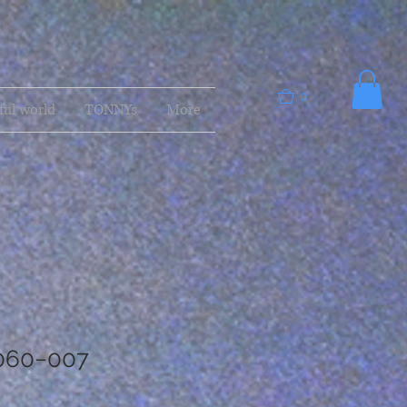
0
ful world
TONNYs
More
0060−007