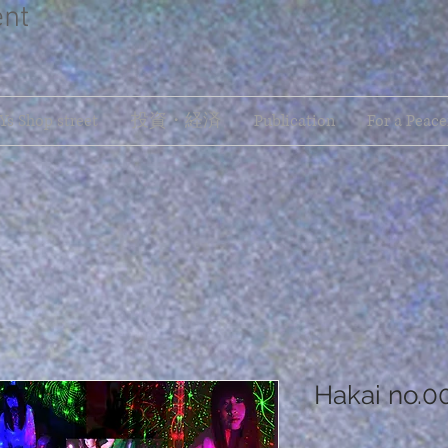
ent
s Shop street
投資・経済
Publication
For a Peace
Hakai no.