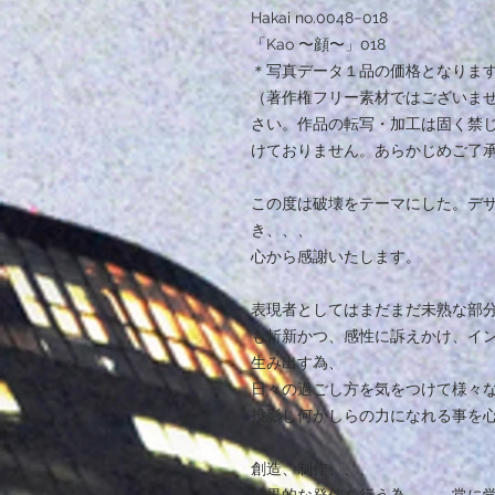
Hakai no.0048−018
「Kao 〜顔〜」018
＊写真データ１品の価格となりま
（著作権フリー素材ではございま
さい。作品の転写・加工は固く禁
けておりません。あらかじめご了
この度は破壊をテーマにした。デ
き、、、
心から感謝いたします。
表現者としてはまだまだ未熟な部
も斬新かつ、感性に訴えかけ、イ
生み出す為、
日々の過ごし方を気をつけて様々
投影し何かしらの力になれる事を
創造、制作、、、