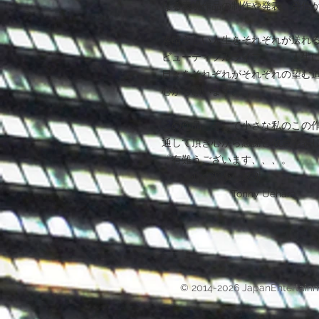
なる表現作品の制作や発表、発信
素晴らしい人生をそれぞれが送れ
ビューティフルライフ、、、人生
日々をそれぞれがそれぞれの望む
心から願います。
この作品、そして小さな私のこの
通して頂き心から感謝と敬意を表
『有難うございます、、、。
心の源から感謝 』
Tonny Uehara
© 2014-2026 JapanEntertain