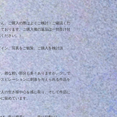
す。
せん。ご購入の際はよくご検討・ご確認くだ
じております。ご購入後の返品は一切受け付
承ください。）
ザイン、写真をご観覧、ご購入を検討頂
分、雑な粗い部分も多々ありますが、少しで
ンスピレーションに刺激を与えられる作品を
な人の生き様や心を感じ取り、そして作品に
心に留めています。