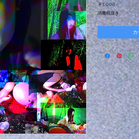
価
￥1,000
格
消費税抜き
カ