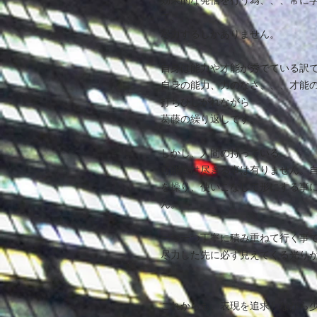
効果的な発信を行う為、、、常に
て、、、
尽力するしかありません。
自身は能力や才能が秀でている訳
自身の能力、力のなさ、、、才能
打ちひしがれながら
葛藤の繰り返しです。
しかし、人間の持っている
可能性は尽きる事は有りません。
を操り、使いこなして形にする事
ん。
一つ一つ丁寧に積み重ねて行く事
尽力した先に必ず見えてくる光り
これからも、表現を追求しながら