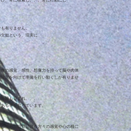
学び、常に模索し、、、常に行動にし
でも有りません。
の欠如という、現実に
自身の感覚、感性、想像力を持って脳や肉体
に注意を向けて準備を行い動くしか有りませ
で奇跡も育まれ、、、
がある事を知っています。
少しでもご観覧頂ける方々の感覚や心の糧に