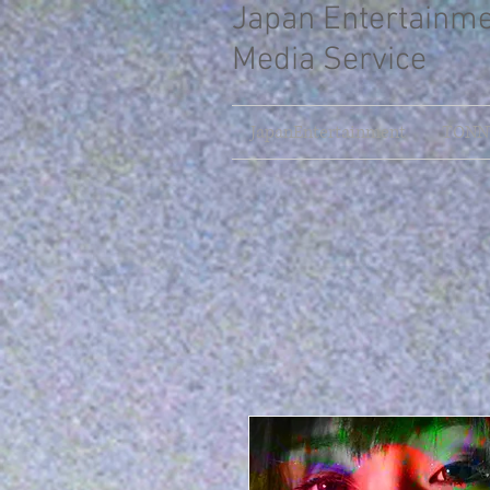
Japan Entertainm
Media Service
JapanEntertainment
TONNY