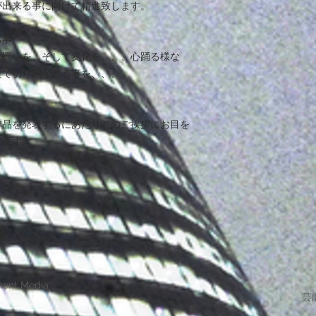
が出来る事に向けて精進致します。
る事、
に潤いを、そして変化を、、、心踊る様な
道で切り開かれる事を、、、
作品を発表するにあたりこのご挨拶にお目を
します。
ment Media
芸能