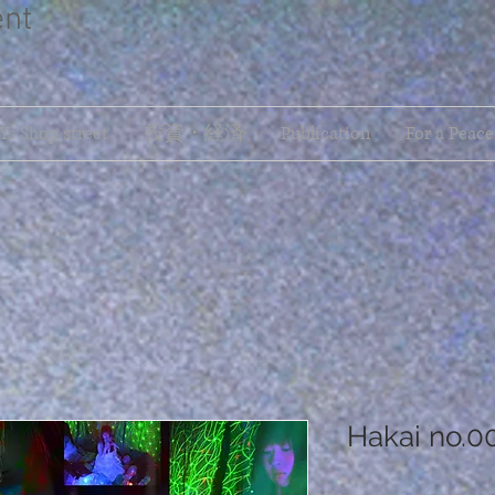
ent
s Shop street
投資・経済
Publication
For a Peace
Hakai no.0