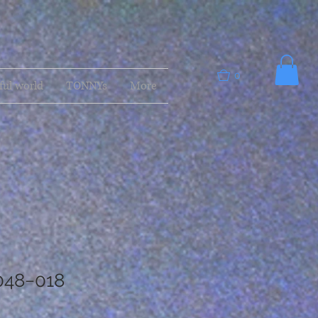
0
ful world
TONNYs
More
048−018