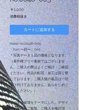
価
￥1,000
格
消費税抜き
カートに追加する
Hakai no.0048−005
「Kao 〜顔〜」005
＊写真データ１品の価格となります。
（著作権フリー素材ではございませ
ん。ご購入の際はよくご検討・ご確認
ください。作品の転写・加工は固く禁
じております。ご購入後の返品は一切
受け付けておりません。あらかじめご
了承ください。）
この度は破壊をテーマにした。デザイ
ン、写真をご観覧、ご購入を検討頂