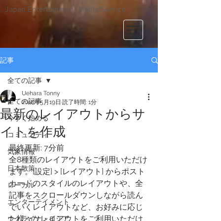
Japan Entertainment Media Service
記事
全ての記事
Uehara Tonny
全ての記事
2018年5月19日
読了時間: 1分
最新のレイアウトからサ
今すぐ始める
イトを作成
コミュニティ
最終更新: 7分前
気象情報
全8種類のレイアウトをご利用いただけ
日本散策
ます。[設定] > [レイアウト] からポスト
カードのスタイルのレイアウトや、全
ローカル
記事をスクロールダウンしながら読ん
エンターテイメント
でいくレイアウトなど、お好みに応じ
た様々なレイアウトをご利用いただけ
ウクライナ・ロシア