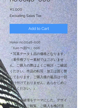
Price
¥1,000
Excluding Sales Tax
Add to Cart
Hakai no.0048−006
「Kao 〜顔〜」006
＊写真データ１品の価格となります。
（著作権フリー素材ではございませ
ん。ご購入の際はよくご検討・ご確認
ください。作品の転写・加工は固く禁
じております。ご購入後の返品は一切
受け付けておりません。あらかじめご
了承ください。）
この度は破壊をテーマにした。デザイ
ン、写真をご観覧、ご購入を検討頂