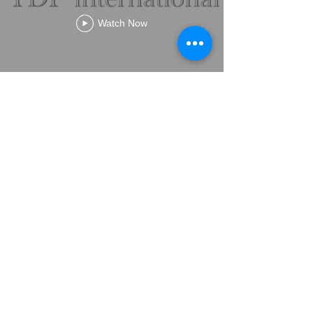
Watch Now
©
2014-2026
JapanEntertainment Media
芸能マネジメント | 日本 | Japanart-pro