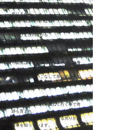
自身は能力や才能が秀でている訳でも
有りません。
自身の能力、力のなさ、、、才能の欠
如という、現実に
打ちひしがれながら
葛藤の繰り返しです。
しかし、人間の持っている
可能性は尽きる事は有りません。自身
の感覚、感性、想像力を持って脳や肉
体を操り、使いこなして形にする事に
注意を向けて準備を行い動くしか有り
ません。
一つ一つ丁寧に積み重ねて行く事で奇
跡も育まれ、、、
尽力した先に必ず見えてくる光りがあ
る事を知っています。