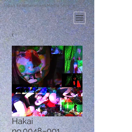
Japan Entertainment Media Service
Hakai
no.0048−001