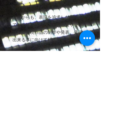
これからも、表現を追求しながら少し
でもご観覧頂ける方々の感覚や心の糧
になる表現作品の制作や発表、発信が
出来る事に向けて精進致します。
素晴らしい人生をそれぞれが送れる
事、
ビューティフルライフ、、、人生に潤
いを、そして変化を、、、心踊る様な
日々をそれぞれがそれぞれの望む道で
切り開かれる事を、、、
心から願います。
この作品、そして小さな私のこの作品
を発表するにあたりこのご挨拶にお目
を通して頂き心から感謝と敬意を表し
ます。