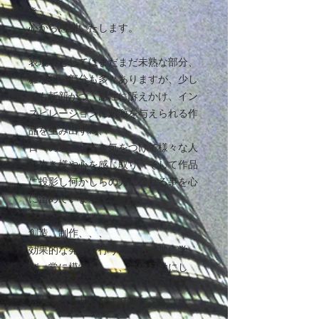
き、、、
心から感謝いたします。
表現者としてはまだまだ未熟な部分、
雑な粗い部分も多々ありますが、少し
でも斬新かつ、感性に訴えかけ、イン
スピレーションに刺激を与えられる作
品を生み出す為、
日々の過ごし方を気をつけて様々な人
の生き様や心を感じ取り、そして作品
に投影し何かしらの力になれる事を心
に留めています。
創造、制作、、、
効果的な発信を行う為、、、常に学
び、常に模索し、、、常に行動にし
て、、、
尽力するしかありません。