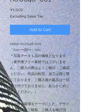
Price
¥1,000
Excluding Sales Tax
Add to Cart
Hakai no.0048−001
「Kao 〜顔〜」001
＊写真データ１品の価格となります。
（著作権フリー素材ではございませ
ん。ご購入の際はよくご検討・ご確認
ください。作品の転写・加工は固く禁
じております。ご購入後の返品は一切
受け付けておりません。あらかじめご
了承ください。）
この度は破壊をテーマにした。デザイ
ン、写真をご観覧、ご購入を検討頂