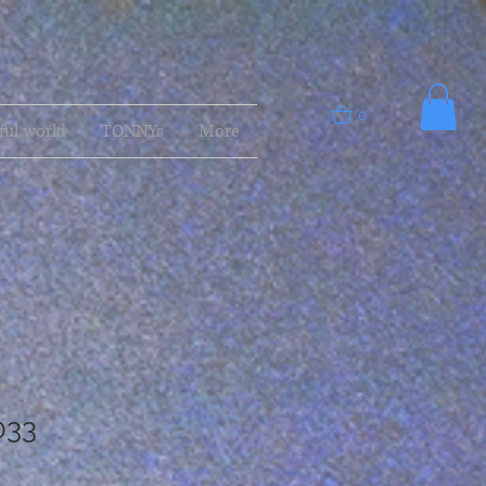
0
ful world
TONNYs
More
033