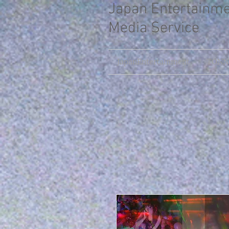
Japan Entertainm
Media Service
JapanEntertainment
TONNY