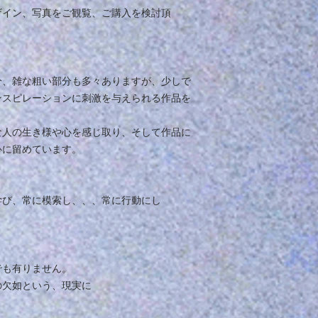
ザイン、写真をご観覧、ご購入を検討頂
分、雑な粗い部分も多々ありますが、少しで
ンスピレーションに刺激を与えられる作品を
な人の生き様や心を感じ取り、そして作品に
心に留めています。
学び、常に模索し、、、常に行動にし
でも有りません。
の欠如という、現実に