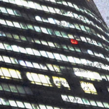
葛藤の繰り返しです。
しかし、人間の持っている
可能性は尽きる事は有りません。
を操り、使いこなして形にする事
ん。
一つ一つ丁寧に積み重ねて行く事
尽力した先に必ず見えてくる光り
これからも、表現を追求しながら
なる表現作品の制作や発表、発信
素晴らしい人生をそれぞれが送れ
ビューティフルライフ、、、人生
日々をそれぞれがそれぞれの望む
心から願います。