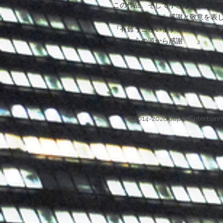
この作品、そして小さな私のこの
通して頂き心から感謝と敬意を表
『有難うございます、、、。
心の源から感謝 』
Tonny Uehara
© 2014-2026 JapanEntertain