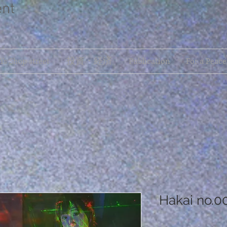
ent
s Shop street
投資・経済
Publication
For a Peace
Hakai no.0