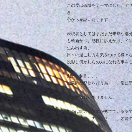
この度は破壊をテーマにした。デ
き、、、
心から感謝いたします。
表現者としてはまだまだ未熟な部
も斬新かつ、感性に訴えかけ、イ
生み出す為、
日々の過ごし方を気をつけて様々
投影し何かしらの力になれる事を
創造、制作、、、
効果的な発信を行う為、、、常に
て、、、
尽力するしかありません。
自身は能力や才能が秀でている訳
自身の能力、力のなさ、、、才能
打ちひしがれながら