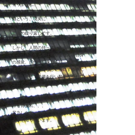
有りません。
自身の能力、力のなさ、、、才能の欠
如という、現実に
打ちひしがれながら
葛藤の繰り返しです。
しかし、人間の持っている
可能性は尽きる事は有りません。自身
の感覚、感性、想像力を持って脳や肉
体を操り、使いこなして形にする事に
注意を向けて準備を行い動くしか有り
ません。
一つ一つ丁寧に積み重ねて行く事で奇
跡も育まれ、、、
尽力した先に必ず見えてくる光りがあ
る事を知っています。