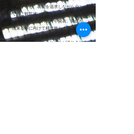
これからも、表現を追求しながら少し
でもご観覧頂ける方々の感覚や心の糧
になる表現作品の制作や発表、発信が
出来る事に向けて精進致します。
素晴らしい人生をそれぞれが送れる
事、
ビューティフルライフ、、、人生に潤
いを、そして変化を、、、心踊る様な
日々をそれぞれがそれぞれの望む道で
切り開かれる事を、、、
心から願います。
この作品、そして小さな私のこの作品
を発表するにあたりこのご挨拶にお目
を通して頂き心から感謝と敬意を表し
ます。
『有難うございます、、、。