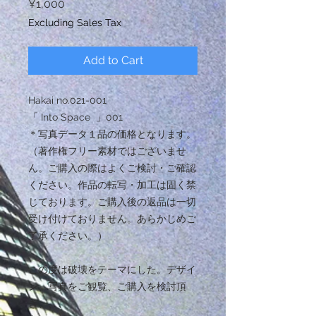
Price
¥1,000
Excluding Sales Tax
Add to Cart
Hakai no.021-001
「 Into Space 」001
＊写真データ１品の価格となります。
（著作権フリー素材ではございませ
ん。ご購入の際はよくご検討・ご確認
ください。作品の転写・加工は固く禁
じております。ご購入後の返品は一切
受け付けておりません。あらかじめご
了承ください。）
この度は破壊をテーマにした。デザイ
ン、写真をご観覧、ご購入を検討頂
き、、、