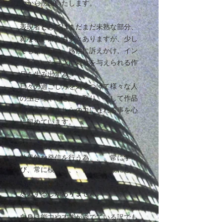
心から感謝いたします。
表現者としてはまだまだ未熟な部分、
雑な粗い部分も多々ありますが、少し
でも斬新かつ、感性に訴えかけ、イン
スピレーションに刺激を与えられる作
品を生み出す為、
日々の過ごし方を気をつけて様々な人
の生き様や心を感じ取り、そして作品
に投影し何かしらの力になれる事を心
に留めています。
創造、制作、、、
効果的な発信を行う為、、、常に学
び、常に模索し、、、常に行動にし
て、、、
尽力するしかありません。
自身は能力や才能が秀でている訳でも