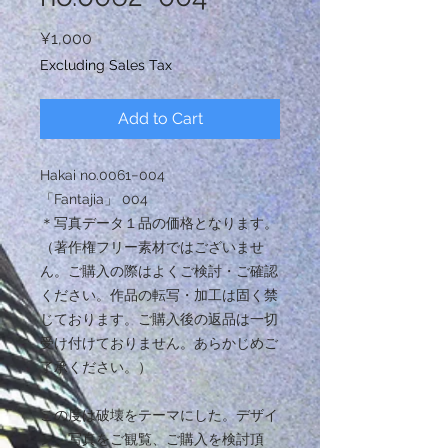
Price
¥1,000
Excluding Sales Tax
Add to Cart
Hakai no.0061−004
「Fantajia」 004
＊写真データ１品の価格となります。
（著作権フリー素材ではございませ
ん。ご購入の際はよくご検討・ご確認
ください。作品の転写・加工は固く禁
じております。ご購入後の返品は一切
受け付けておりません。あらかじめご
了承ください。）
この度は破壊をテーマにした。デザイ
ン、写真をご観覧、ご購入を検討頂