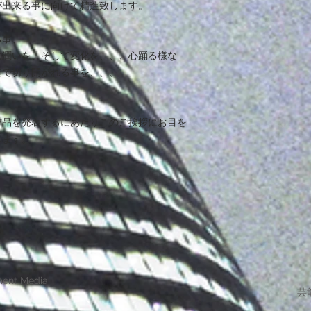
が出来る事に向けて精進致します。
る事、
に潤いを、そして変化を、、、心踊る様な
道で切り開かれる事を、、、
作品を発表するにあたりこのご挨拶にお目を
します。
ment Media
芸能