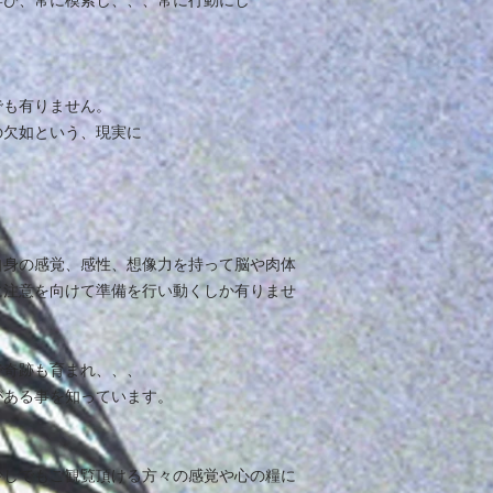
学び、常に模索し、、、常に行動にし
でも有りません。
の欠如という、現実に
自身の感覚、感性、想像力を持って脳や肉体
に注意を向けて準備を行い動くしか有りませ
で奇跡も育まれ、、、
がある事を知っています。
少しでもご観覧頂ける方々の感覚や心の糧に