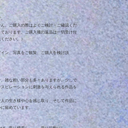
す。
せん。ご購入の際はよくご検討・ご確認くだ
じております。ご購入後の返品は一切受け付
承ください。）
ザイン、写真をご観覧、ご購入を検討頂
分、雑な粗い部分も多々ありますが、少しで
ンスピレーションに刺激を与えられる作品を
な人の生き様や心を感じ取り、そして作品に
心に留めています。