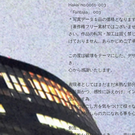
Hakai no.0061−003
「Fantajia」 003
＊写真データ１品の価格となりま
（著作権フリー素材ではございま
さい。作品の転写・加工は固く禁
けておりません。あらかじめご了
この度は破壊をテーマにした。デ
き、、、
心から感謝いたします。
表現者としてはまだまだ未熟な部
も斬新かつ、感性に訴えかけ、イ
生み出す為、
日々の過ごし方を気をつけて様々
投影し何かしらの力になれる事を
創造、制作、、、