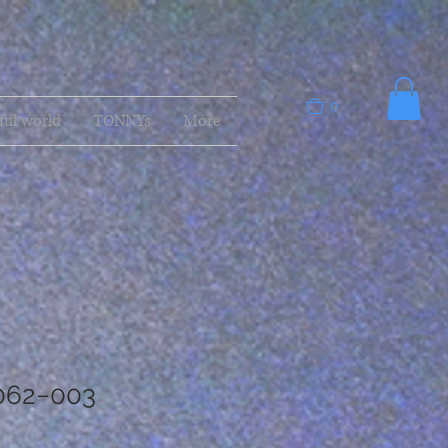
0
ful world
TONNYs
More
0062−003