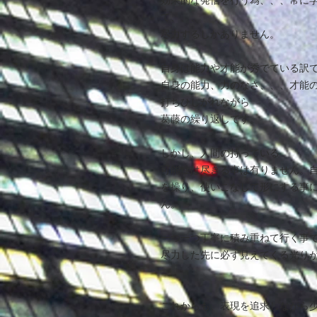
効果的な発信を行う為、、、常に
て、、、
尽力するしかありません。
自身は能力や才能が秀でている訳
自身の能力、力のなさ、、、才能
打ちひしがれながら
葛藤の繰り返しです。
しかし、人間の持っている
可能性は尽きる事は有りません。
を操り、使いこなして形にする事
ん。
一つ一つ丁寧に積み重ねて行く事
尽力した先に必ず見えてくる光り
これからも、表現を追求しながら