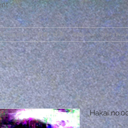
ent
s Shop street
投資・経済
Publication
For a Peace
Hakai no.