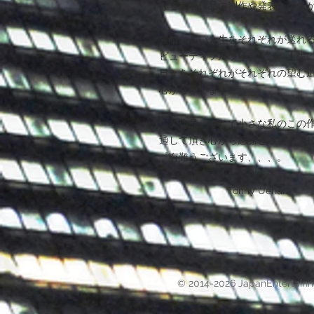
なる表現作品の制作や発表、発信
素晴らしい人生をそれぞれが送れ
ビューティフルライフ、、、人生
日々をそれぞれがそれぞれの望む
心から願います。
この作品、そして小さな私のこの
通して頂き心から感謝と敬意を表
『有難うございます、、、。
心の源から感謝 』
Tonny Uehara
© 2014-2026 JapanEntertain