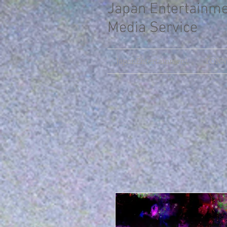
Japan Entertainm
Media Service
JapanEntertainment
TONNY