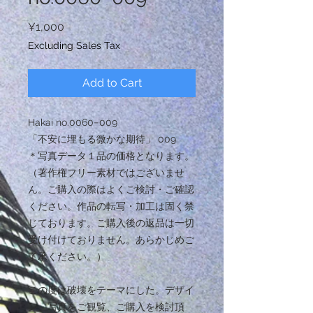
Price
¥1,000
Excluding Sales Tax
Add to Cart
Hakai no.0060−009
「不安に埋もる微かな期待」 009
＊写真データ１品の価格となります。
（著作権フリー素材ではございませ
ん。ご購入の際はよくご検討・ご確認
ください。作品の転写・加工は固く禁
じております。ご購入後の返品は一切
受け付けておりません。あらかじめご
了承ください。）
この度は破壊をテーマにした。デザイ
ン、写真をご観覧、ご購入を検討頂