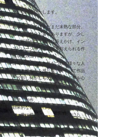
き、、、
心から感謝いたします。
表現者としてはまだまだ未熟な部分、
雑な粗い部分も多々ありますが、少し
でも斬新かつ、感性に訴えかけ、イン
スピレーションに刺激を与えられる作
品を生み出す為、
日々の過ごし方を気をつけて様々な人
の生き様や心を感じ取り、そして作品
に投影し何かしらの力になれる事を心
に留めています。
創造、制作、、、
効果的な発信を行う為、、、常に学
び、常に模索し、、、常に行動にし
て、、、
尽力するしかありません。