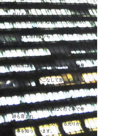
自身は能力や才能が秀でている訳でも
有りません。
自身の能力、力のなさ、、、才能の欠
如という、現実に
打ちひしがれながら
葛藤の繰り返しです。
しかし、人間の持っている
可能性は尽きる事は有りません。自身
の感覚、感性、想像力を持って脳や肉
体を操り、使いこなして形にする事に
注意を向けて準備を行い動くしか有り
ません。
一つ一つ丁寧に積み重ねて行く事で奇
跡も育まれ、、、
尽力した先に必ず見えてくる光りがあ
る事を知っています。