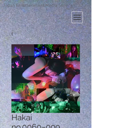
Japan Entertainment Media Service
Hakai
no.0060−009