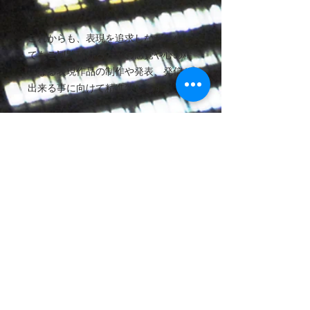
これからも、表現を追求しながら少し
でもご観覧頂ける方々の感覚や心の糧
になる表現作品の制作や発表、発信が
出来る事に向けて精進致します。
素晴らしい人生をそれぞれが送れる
事、
ビューティフルライフ、、、人生に潤
いを、そして変化を、、、心踊る様な
日々をそれぞれがそれぞれの望む道で
切り開かれる事を、、、
心から願います。
この作品、そして小さな私のこの作品
を発表するにあたりこのご挨拶にお目
を通して頂き心から感謝と敬意を表し
ます。