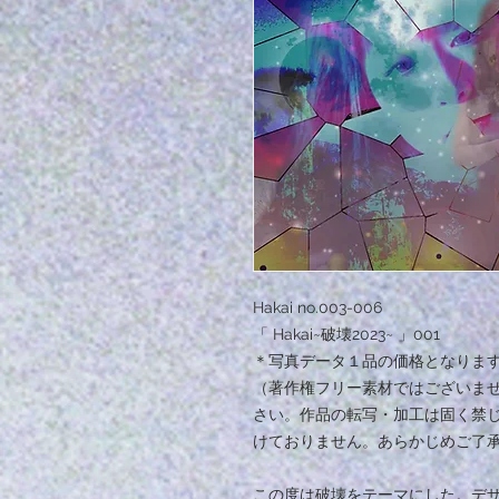
Hakai no.003-006
「 Hakai~破壊2023~ 」001
＊写真データ１品の価格となりま
（著作権フリー素材ではございま
さい。作品の転写・加工は固く禁
けておりません。あらかじめご了
この度は破壊をテーマにした。デ