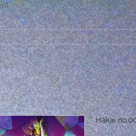
ent
s Shop street
投資・経済
Publication
For a Peace
Hakai no.0