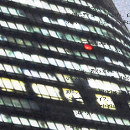
しかし、人間の持っている
可能性は尽きる事は有りません。
を操り、使いこなして形にする事
ん。
一つ一つ丁寧に積み重ねて行く事
尽力した先に必ず見えてくる光り
これからも、表現を追求しながら
なる表現作品の制作や発表、発信
素晴らしい人生をそれぞれが送れ
ビューティフルライフ、、、人生
日々をそれぞれがそれぞれの望む
心から願います。
この作品、そして小さな私のこの