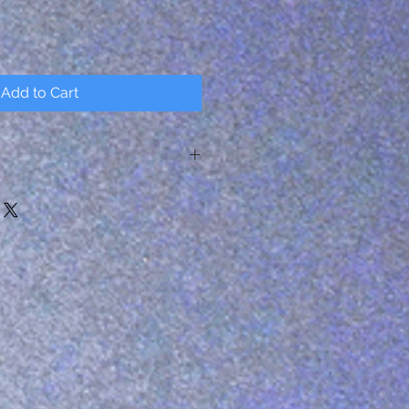
Add to Cart
はございません。ご購入の際はよく
さい。作品の転写・加工は固く禁じ
後の返品は一切受け付けておりませ
承ください