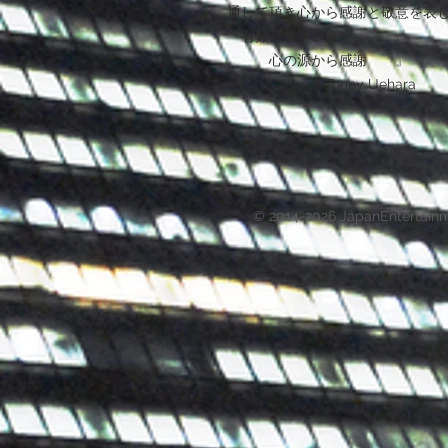
通して頂き心から感謝と敬意を表
『有難うございます、、、。
心の源から感謝 』
Tonny Uehara
© 2014-2026 JapanEntertain