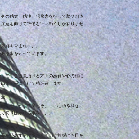
自身の感覚、感性、想像力を持って脳や肉体
に注意を向けて準備を行い動くしか有りませ
で奇跡も育まれ、、、
がある事を知っています。
少しでもご観覧頂ける方々の感覚や心の糧に
が出来る事に向けて精進致します。
る事、
に潤いを、そして変化を、、、心踊る様な
道で切り開かれる事を、、、
作品を発表するにあたりこのご挨拶にお目を