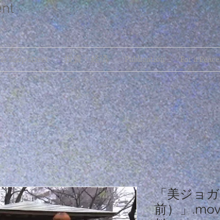
ent
s Shop street
投資・経済
Publication
For a Peace
「美ジョガ
前）」.mo