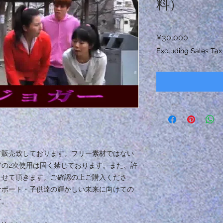
料）
Price
¥30,000
Excluding Sales Tax
て販売致しております。フリー素材ではない
の2次使用は固く禁じております。また、許
させて頂きます。ご確認の上ご購入くださ
サポート・子供達の輝かしい未来に向けての
す。