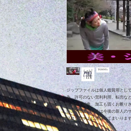
ジップファイルは個人鑑賞用とし
為、許可のない営利利用、転売など
可のない編集、加工も固くお断り
い。＊売上の利益は今後の新人の
プロジェクトに活貸してまいりま