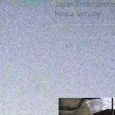
Japan Entertainm
Media Service
JapanEntertainment
TONNY