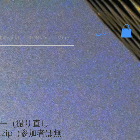
0
ful world
TONNYs
More
ー（撮り直し
v.zip（参加者は無