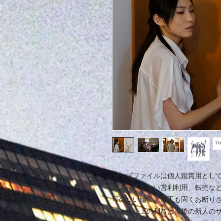
ジップファイルは個人鑑賞用とし
為、許可のない営利利用、転売など
可のない編集、加工も固くお断り
い。＊売上の利益は今後の新人の