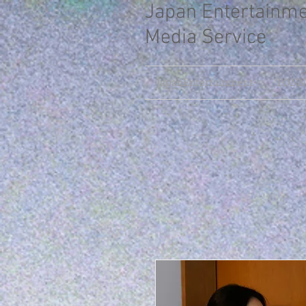
Japan Entertainm
Media Service
JapanEntertainment
TONNY