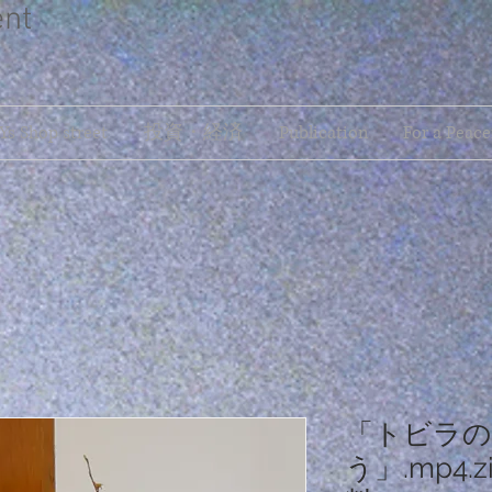
ent
s Shop street
投資・経済
Publication
For a Peace
「トビラの
う」.mp4