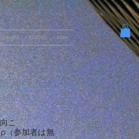
0
ful world
TONNYs
More
向こ
.zip（参加者は無