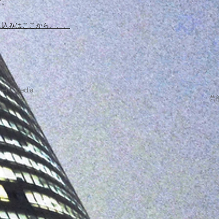
す。
し込みはここから、、、
ment Media
芸能