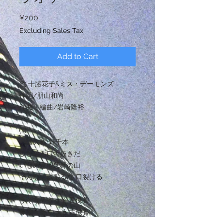
Price
¥200
Excluding Sales Tax
Add to Cart
歌 十勝花子&ミス・デーモンズ
作詞/朋山和尚
作曲・編曲/岩崎隆裕
⑴
小嘘大嘘 針千本
ひとの悪口舌抜きだ
いじめ意地悪針の山
そんなに威張るな 口裂ける
うそうそうっそ 舌供養
うそうそうっそ 舌供養