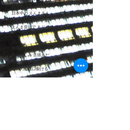
日本中の えんまさん
日本中の えんまさん
平和な日本守ろうよ
えんま音頭で ありがとう
⑶
嫉み貪り 針千本
瞋り憎しみ 舌抜きだ
愚痴にやきもち針の山
眉間の縦皺口裂ける
うそうそうっそ 舌供養
うそうそうっそ 舌供養
みんな仲間だ友達だ
歌って踊って笑おうよ
日本中の えんまさん
日本中のえんまさん