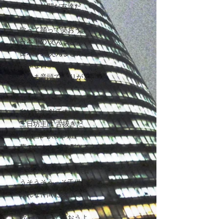
みんな仲間だ友達だ
歌って踊って笑おうよ
日本中の えんまさん
日本中の えんまさん｡
平和な日本守ろうよ｡
えんま音頭で ありがとう
⑵
怠け口先 針千本
三日坊主は 舌抜きだ
理屈言い訳 針の山
夢のないやつ 口裂ける
うそうそうっそ 舌供養
うそうそうっそ舌供養
みんな仲間だ友達だ
歌って踊って笑おうよ