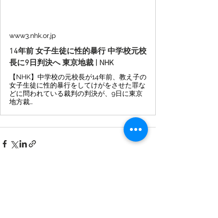
www3.nhk.or.jp
14年前 女子生徒に性的暴行 中学校元校
長に9日判決へ 東京地裁 | NHK
【NHK】中学校の元校長が14年前、教え子の
女子生徒に性的暴行をしてけがをさせた罪な
どに問われている裁判の判決が、9日に東京
地方裁…
すべて表示
最新記事