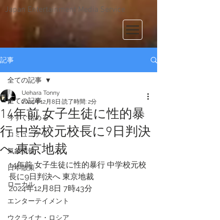
Japan Entertainment Media Service
記事
全ての記事
Uehara Tonny
全ての記事
2024年12月8日
読了時間: 2分
14年前 女子生徒に性的暴
今すぐ始める
行 中学校元校長に9日判決
コミュニティ
へ 東京地裁
気象情報
14年前 女子生徒に性的暴行 中学校元校
日本散策
長に9日判決へ 東京地裁
ローカル
2024年12月8日 7時43分 
エンターテイメント
ウクライナ・ロシア