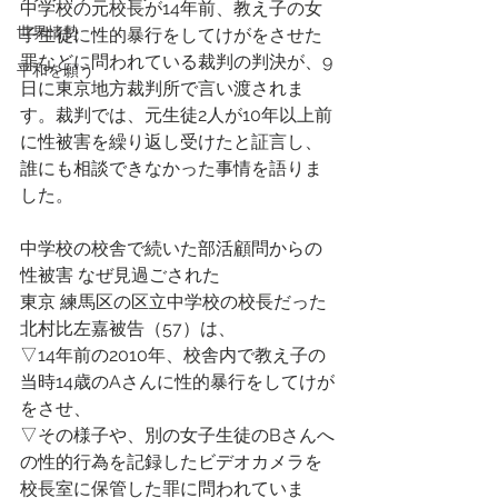
中学校の元校長が14年前、教え子の女
世界情勢
子生徒に性的暴行をしてけがをさせた
罪などに問われている裁判の判決が、9
平和を願う
日に東京地方裁判所で言い渡されま
す。裁判では、元生徒2人が10年以上前
に性被害を繰り返し受けたと証言し、
誰にも相談できなかった事情を語りま
した。
中学校の校舎で続いた部活顧問からの
性被害 なぜ見過ごされた
東京 練馬区の区立中学校の校長だった
北村比左嘉被告（57）は、
▽14年前の2010年、校舎内で教え子の
当時14歳のAさんに性的暴行をしてけが
をさせ、
▽その様子や、別の女子生徒のBさんへ
の性的行為を記録したビデオカメラを
校長室に保管した罪に問われていま