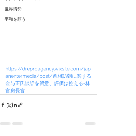
世界情勢
平和を願う
https://dreproagency.wixsite.com/jap
anentermedia/post/首相訪朝に関する
金与正氏談話を留意、評価は控える-林
官房長官