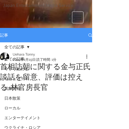
Japan Entertainment Media Service
記事
全ての記事
Uehara Tonny
全ての記事
2024年2月19日
読了時間: 1分
首相訪朝に関する金与正氏
今すぐ始める
談話を留意、評価は控え
コミュニティ
る-林官房長官
気象情報
日本散策
ローカル
エンターテイメント
ウクライナ・ロシア