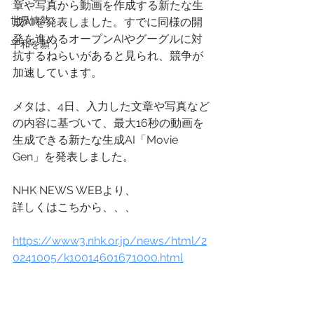
章や写真から動画を作成する新たな生
世界情勢
成AIを発表しました。すでに同様の開
発を進めるオープンAIやグーグルに対
平和を願う
抗するねらいがあると見られ、競争が
加速しています。
メタは、4日、入力した文章や写真など
の内容に基づいて、最大16秒の動画を
生成できる新たな生成AI「Movie 
Gen」を発表しました。
NHK NEWS WEBより、
詳しくはこちから、、、
https://www3.nhk.or.jp/news/html/2
0241005/k10014601671000.html