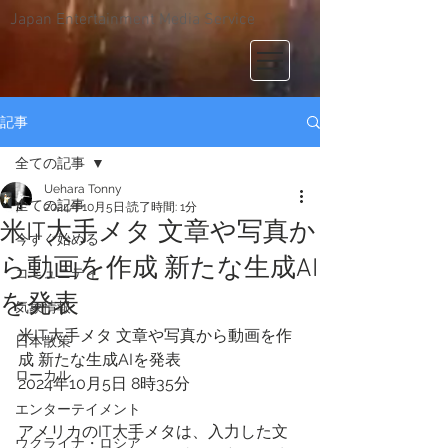
Japan Entertainment Media Service
記事
全ての記事
Uehara Tonny
全ての記事
2024年10月5日
読了時間: 1分
米IT大手メタ 文章や写真か
今すぐ始める
ら動画を作成 新たな生成AI
コミュニティ
を発表
気象情報
米IT大手メタ 文章や写真から動画を作
日本散策
成 新たな生成AIを発表
ローカル
2024年10月5日 8時35分 
エンターテイメント
アメリカのIT大手メタは、入力した文
ウクライナ・ロシア