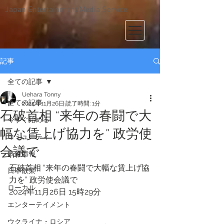
Japan Entertainment Media Service
記事
全ての記事
Uehara Tonny
全ての記事
2024年11月26日
読了時間: 1分
石破首相 “来年の春闘で大
今すぐ始める
幅な賃上げ協力を” 政労使
コミュニティ
会議で
気象情報
石破首相 “来年の春闘で大幅な賃上げ協
日本散策
力を” 政労使会議で
ローカル
2024年11月26日 15時29分 
エンターテイメント
ウクライナ・ロシア