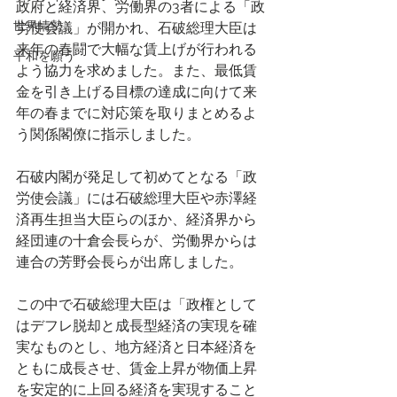
政府と経済界、労働界の3者による「政
世界情勢
労使会議」が開かれ、石破総理大臣は
来年の春闘で大幅な賃上げが行われる
平和を願う
よう協力を求めました。また、最低賃
金を引き上げる目標の達成に向けて来
年の春までに対応策を取りまとめるよ
う関係閣僚に指示しました。
石破内閣が発足して初めてとなる「政
労使会議」には石破総理大臣や赤澤経
済再生担当大臣らのほか、経済界から
経団連の十倉会長らが、労働界からは
連合の芳野会長らが出席しました。
この中で石破総理大臣は「政権として
はデフレ脱却と成長型経済の実現を確
実なものとし、地方経済と日本経済を
ともに成長させ、賃金上昇が物価上昇
を安定的に上回る経済を実現すること