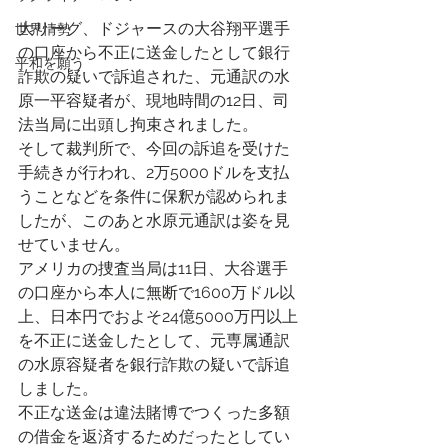
大リーグ、ドジャースの大谷翔平選手
世界情勢
の口座から不正に送金したとして銀行
平和を願う
詐欺の疑いで訴追された、元通訳の水
原一平容疑者が、現地時間の12日、司
法当局に出頭し拘束されました。
そして裁判所で、今回の訴追を受けた
手続きが行われ、2万5000ドルを支払
うことなどを条件に保釈が認められま
したが、このあと水原元通訳は姿を見
せていません。
アメリカの捜査当局は11日、大谷選手
の口座から本人に無断で1600万ドル以
上、日本円でおよそ24億5000万円以上
を不正に送金したとして、元専属通訳
の水原容疑者を銀行詐欺の疑いで訴追
しました。
不正な送金は違法賭博でつくった多額
の借金を返済するためだったとしてい