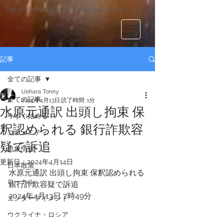
Japan Entertainment Media Service
記事
全ての記事
Uehara Tonny
全ての記事
2024年4月13日
読了時間: 1分
水原元通訳 出頭し拘束 保
今すぐ始める
釈認められる 銀行詐欺容
コミュニティ
疑で訴追
気象情報
更新日：
2024年4月14日
日本散策
水原元通訳 出頭し拘束 保釈認められる 
ローカル
銀行詐欺容疑で訴追
2024年4月13日 7時49分 
エンターテイメント
ウクライナ・ロシア