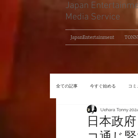
Japan Entertainm
Media Service
JapanEntertainment
TONNY
全ての記事
今すぐ始める
コミ
Uehara Tonny
20
ウクライナ・ロシア
世界情勢
日本政府
コ通じ緊