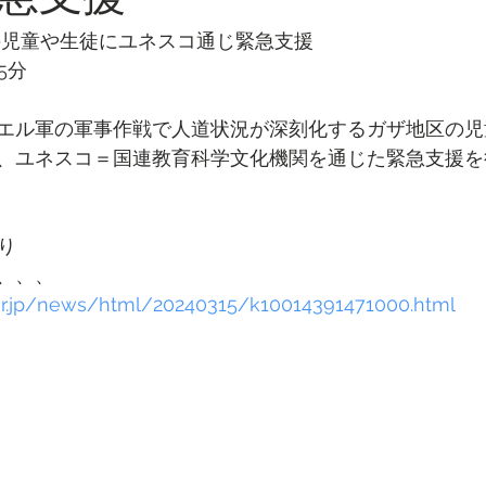
の児童や生徒にユネスコ通じ緊急支援
15分
エル軍の軍事作戦で人道状況が深刻化するガザ地区の児
、ユネスコ＝国連教育科学文化機関を通じた緊急支援を
より
、、、
or.jp/news/html/20240315/k10014391471000.html