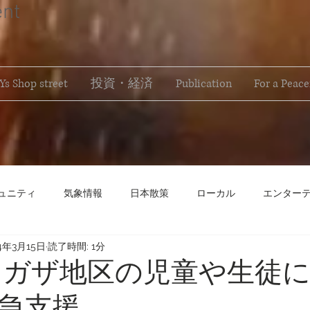
ent
s Shop street
投資・経済
Publication
For a Peace
ュニティ
気象情報
日本散策
ローカル
エンター
24年3月15日
読了時間: 1分
平和を願う
 ガザ地区の児童や生徒
急支援