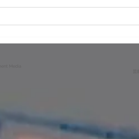
ピッ
AIで生成の子どもの性的虐待
画像サイト運営か 19か国25
人逮捕
ment Media
芸能