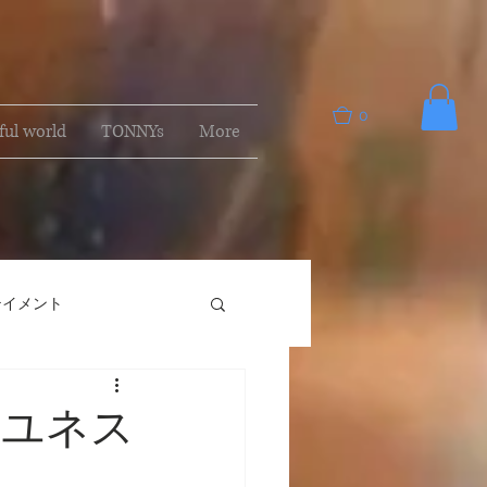
0
ful world
TONNYs
More
テイメント
にユネス