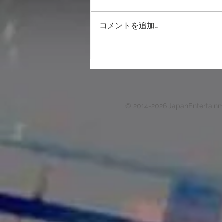
コメントを追加…
埼玉 自宅に家出した女子中学
生住まわせ売春させたか 2人
逮捕
© 2014-2026 JapanEntertain