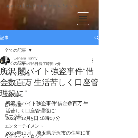
Japan Entertainment Media Service
記事
全ての記事
Uehara Tonny
全ての記事
2024年12月6日
読了時間: 2分
所沢 闇バイト強盗事件“借
今すぐ始める
金数百万 生活苦しく口座管
コミュニティ
理役に”
気象情報
所沢 闇バイト強盗事件“借金数百万 生
日本散策
活苦しく口座管理役に”
ローカル
2024年12月5日 18時07分 
エンターテイメント
2024年10月、埼玉県所沢市の住宅に闇
ウクライナ・ロシア