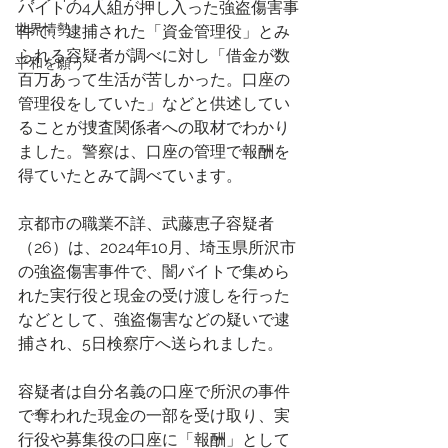
バイトの4人組が押し入った強盗傷害事
世界情勢
件で、逮捕された「資金管理役」とみ
られる容疑者が調べに対し「借金が数
平和を願う
百万あって生活が苦しかった。口座の
管理役をしていた」などと供述してい
ることが捜査関係者への取材でわかり
ました。警察は、口座の管理で報酬を
得ていたとみて調べています。
京都市の職業不詳、武藤恵子容疑者
（26）は、2024年10月、埼玉県所沢市
の強盗傷害事件で、闇バイトで集めら
れた実行役と現金の受け渡しを行った
などとして、強盗傷害などの疑いで逮
捕され、5日検察庁へ送られました。
容疑者は自分名義の口座で所沢の事件
で奪われた現金の一部を受け取り、実
行役や募集役の口座に「報酬」として