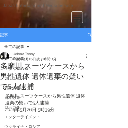
Japan Entertainment Media Service
記事
全ての記事
Uehara Tonny
全ての記事
2024年5月26日
読了時間: 1分
多摩川 スーツケースから
今すぐ始める
男性遺体 遺体遺棄の疑い
コミュニティ
で5人逮捕
気象情報
多摩川 スーツケースから男性遺体 遺体
日本散策
遺棄の疑いで5人逮捕
ローカル
2024年5月26日 5時39分 
エンターテイメント
ウクライナ・ロシア