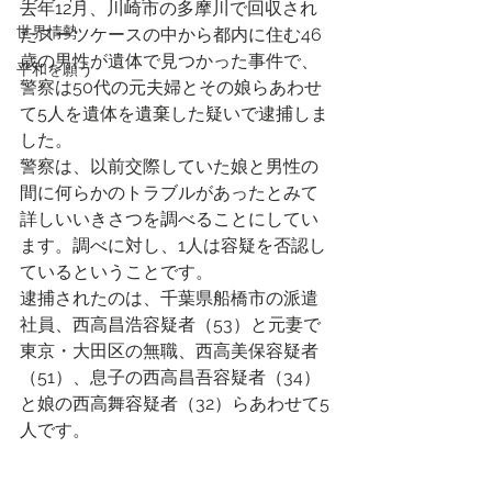
去年12月、川崎市の多摩川で回収され
世界情勢
たスーツケースの中から都内に住む46
歳の男性が遺体で見つかった事件で、
平和を願う
警察は50代の元夫婦とその娘らあわせ
て5人を遺体を遺棄した疑いで逮捕しま
した。
警察は、以前交際していた娘と男性の
間に何らかのトラブルがあったとみて
詳しいいきさつを調べることにしてい
ます。調べに対し、1人は容疑を否認し
ているということです。
逮捕されたのは、千葉県船橋市の派遣
社員、西高昌浩容疑者（53）と元妻で
東京・大田区の無職、西高美保容疑者
（51）、息子の西高昌吾容疑者（34）
と娘の西高舞容疑者（32）らあわせて5
人です。