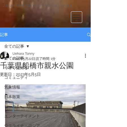
Japan Entertainment Media Service
記事
全ての記事
Uehara Tonny
全ての記事
2018年5月22日
読了時間: 1分
千葉県船橋市親水公園
今すぐ始める
更新日：
2023年5月5日
コミュニティ
気象情報
日本散策
ローカル
エンターテイメント
ウクライナ・ロシア