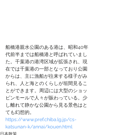
船橋港親水公園のある港は、昭和40年
代前半までは船橋港と呼ばれていまし
た。千葉港の港湾区域が拡張され、現
在では千葉港の一部となっており公園
からは、主に漁船が往来する様子がみ
られ、人と海とのくらしが垣間見るこ
とができます。周辺には大型のショッ
ピンモールで人々が賑わっている。少
し離れて静かな公園から見る景色はと
ても幻想的。
https://www.pref.chiba.lg.jp/cs-
katsunan-k/annai/kouen.html
日本散策