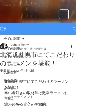
Japan Entertainment Media Service
記事
全ての記事
Uehara Tonny
全ての記事
2018年5月22日
読了時間: 1分
北海道札幌市にてこだわり
今すぐ始める
のラーメンを堪能！
コミュニティ
更新日：
2023年5月5日
気象情報
日本散策
北海道札幌市にてこだわりのラーメン
を堪能！ 
ローカル
辛い者好きの取材陣は激辛ラーメンに
エンターテイメント
挑戦。
濃くのある旨辛が刺激的。
ウクライナ・ロシア