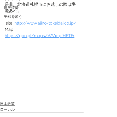
是非、北海道札幌市にお越しの際は堪
世界情勢
能あれ。
平和を願う
 site  
http://www.ajino-tokeidai.co.jp/
Map   
https://goo.gl/maps/WVx1pfHFTFr
日本散策
ローカル